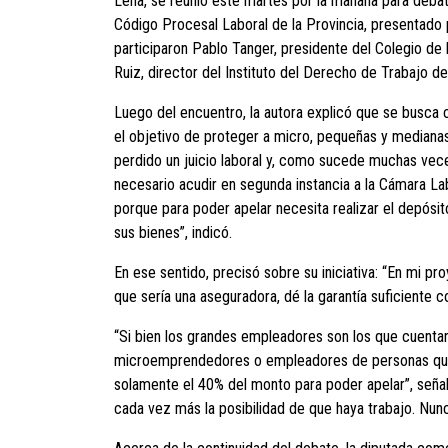
Lena, se reunió este martes por la mañana para debat
Código Procesal Laboral de la Provincia, presentado 
participaron Pablo Tanger, presidente del Colegio de
Ruiz, director del Instituto del Derecho de Trabajo d
Luego del encuentro, la autora explicó que se busca ca
el objetivo de proteger a micro, pequeñas y median
perdido un juicio laboral y, como sucede muchas veces
necesario acudir en segunda instancia a la Cámara L
porque para poder apelar necesita realizar el depós
sus bienes”, indicó.
En ese sentido, precisó sobre su iniciativa: “En mi p
que sería una aseguradora, dé la garantía suficiente
“Si bien los grandes empleadores son los que cuenta
microemprendedores o empleadores de personas que t
solamente el 40% del monto para poder apelar”, señ
cada vez más la posibilidad de que haya trabajo. Nunc