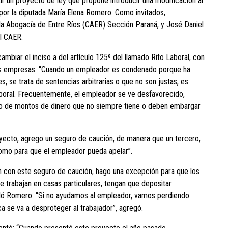
ir un proyecto de ley que propone introducir una modificación al
por la diputada María Elena Romero. Como invitados,
 la Abogacía de Entre Ríos (CAER) Sección Paraná, y José Daniel
el CAER.
mbiar el inciso a del artículo 125º del llamado Rito Laboral, con
as empresas. “Cuando un empleador es condenado porque ha
, se trata de sentencias arbitrarias o que no son justas, es
aboral. Frecuentemente, el empleador se ve desfavorecido,
ito de montos de dinero que no siempre tiene o deben embargar
royecto, agrego un seguro de caución, de manera que un tercero,
 como para que el empleador pueda apelar”.
n con este seguro de caución, hago una excepción para que los
rabajan en casas particulares, tengan que depositar
aló Romero. “Si no ayudamos al empleador, vamos perdiendo
a se va a desproteger al trabajador”, agregó.