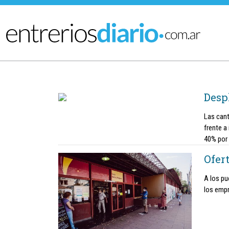
Ir al menú principal
Desp
Las cant
frente a
40% por
Ofert
A los pu
los emp