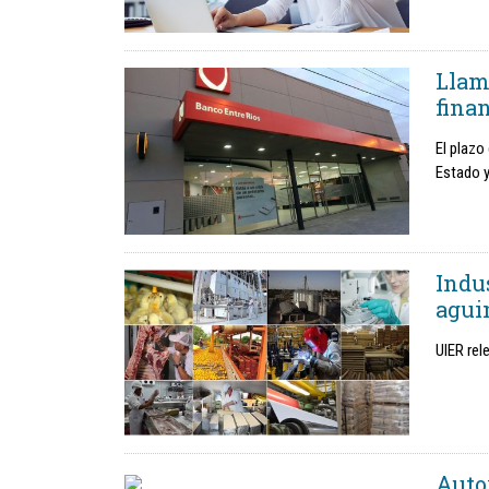
Llama
fina
El plazo
Estado y
Indu
agui
UIER rel
Auto