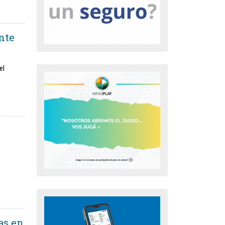
ente
el
as en