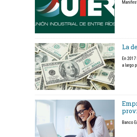
Manifest
La d
En 2017 
a largo 
Empr
prov
Banco E