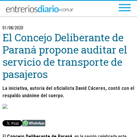
Ir al menú principal
01/08/2020
El Concejo Deliberante de
Paraná propone auditar el
servicio de transporte de
pasajeros
La iniciativa, autoría del oficialista David Cáceres, contó con el
respaldo unánime del cuerpo.
El
Concejo Deliberante de Paraná
, en la sesión celebrada este