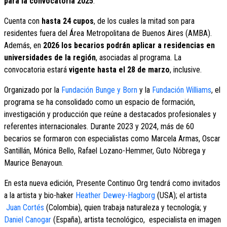
para la convocatoria 2025
.
Cuenta con
hasta 24 cupos
, de los cuales la mitad son para
residentes fuera del Área Metropolitana de Buenos Aires (AMBA).
Además, en
2026 los becarios podrán aplicar a residencias en
universidades de la región
, asociadas al programa. La
convocatoria estará
vigente hasta el 28 de marzo
, inclusive.
Organizado por la
Fundación Bunge y Born
y la
Fundación Williams
, el
programa se ha consolidado como un espacio de formación,
investigación y producción que reúne a destacados profesionales y
referentes internacionales. Durante 2023 y 2024, más de 60
becarios se formaron con especialistas como Marcela Armas, Oscar
Santillán, Mónica Bello, Rafael Lozano-Hemmer, Guto Nóbrega y
Maurice Benayoun.
En esta nueva edición, Presente Continuo Org tendrá como invitados
a la artista y bio-haker
Heather Dewey-Hagborg
(USA); el artista
Juan Cortés
(Colombia), quien trabaja naturaleza y tecnología; y
Daniel Canogar
(España), artista tecnológico, especialista en imagen