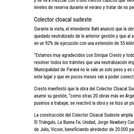
y se va a mezclar con 6.000 metros cúbicos que tiene 
niveles de reserva durante el verano y tratar de no p
Colector cloacal sudeste
Durante la visita, el intendente Bahl anunció que la o
quedado neutralizado de la anterior gestión y que al
en un 92% de ejecución con una extensión de 55 kiló
“Estamos muy agradecidos con Enrique Cresto y todo
resolver todos los trámites que una neutralización im
Municipalidad de Paraná no le sale un solo peso y es
este lugar y que en pocos meses van a poder conectar
Cresto manifestó que la obra del Colector Cloacal Sud
asumir su gestión, “como otras 20 obras más en Arge
pusimos a trabajar, se reactivó la obra y se hizo un pl
La construcción del Colector Cloacal Sudeste amplía l
El Triángulo, La Buena Fe, Unidad, Jorge Newbery Cent
de Julio, Vicoer, beneficiando alrededor de 20.000 p