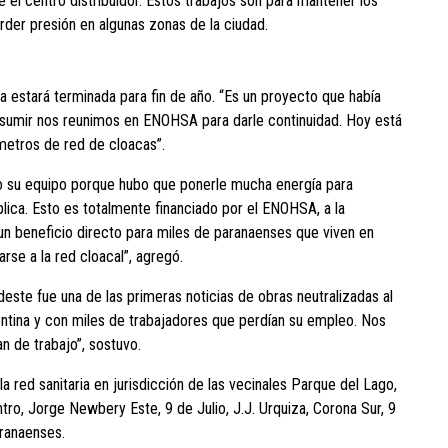
el centro distribuidor. Estos trabajos son para mantener los
erder presión en algunas zonas de la ciudad.
bra estará terminada para fin de año. “Es un proyecto que había
 asumir nos reunimos en ENOHSA para darle continuidad. Hoy está
metros de red de cloacas”.
 su equipo porque hubo que ponerle mucha energía para
plica. Esto es totalmente financiado por el ENOHSA, a la
 un beneficio directo para miles de paranaenses que viven en
se a la red cloacal”, agregó.
este fue una de las primeras noticias de obras neutralizadas al
ntina y con miles de trabajadores que perdían su empleo. Nos
an de trabajo”, sostuvo.
a red sanitaria en jurisdicción de las vecinales Parque del Lago,
ro, Jorge Newbery Este, 9 de Julio, J.J. Urquiza, Corona Sur, 9
aranaenses.