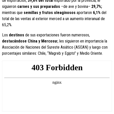
de exportación,
39,6% del total
exportado por la provincia; le
siguieron
carnes y sus preparados
–de ave y bovina–
29,7%;
mientras que
semillas y frutos oleaginosos
aportaron
6,1%
del
total de las ventas al exterior merced a un aumento interanual de
65,2%.
Los
destinos
de sus exportaciones fueron numerosos,
destacándose China y Mercosu
r, les siguieron en importancia la
Asociación de Naciones del Sureste Asiático (ASEAN) y luego con
porcentajes similares: Chile, “Magreb y Egipto” y Medio Oriente.