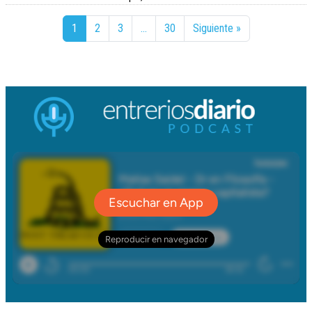
1
2
3
…
30
Siguiente »