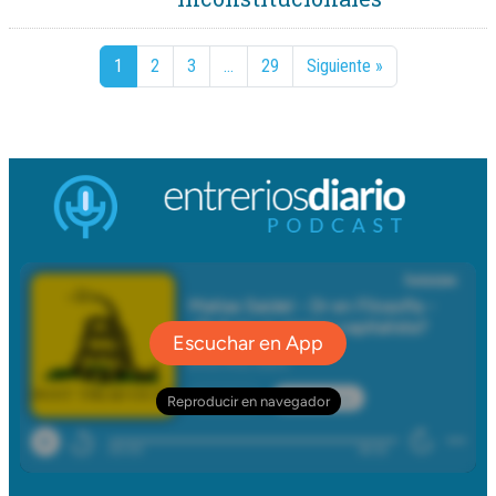
1
2
3
…
29
Siguiente »