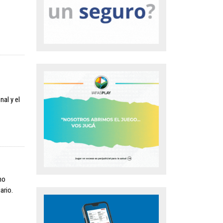
nal y el
no
ario.