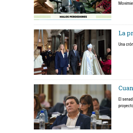
Movimien
La pr
Una crón
Cuan
El senad
proyecto