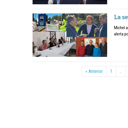
La s
Michel a
alerta p
« Anterior
1
…