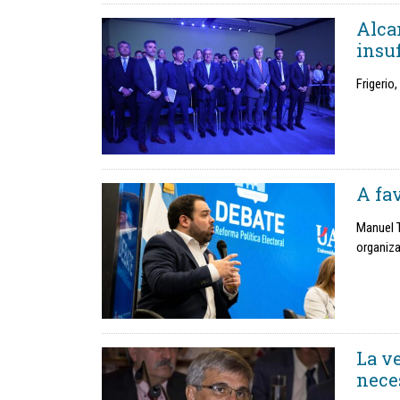
Alca
insuf
Frigerio,
A fa
Manuel T
organiza
La v
nece