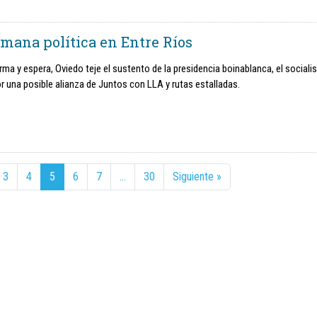
emana política en Entre Ríos
rma y espera, Oviedo teje el sustento de la presidencia boinablanca, el social
or una posible alianza de Juntos con LLA y rutas estalladas.
3
4
5
6
7
…
30
Siguiente »