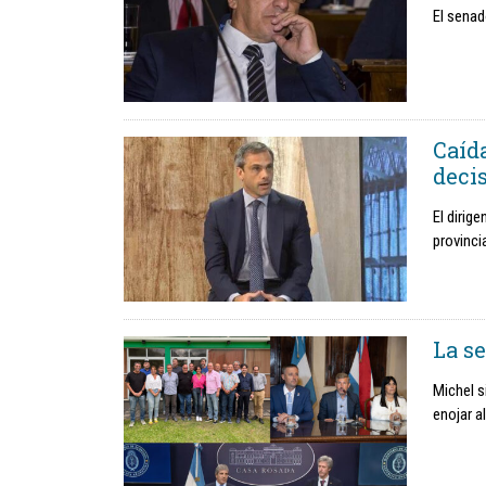
El senad
Caída
deci
El dirige
provincia
La s
Michel s
enojar a