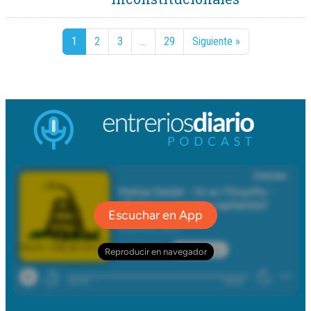
1
2
3
…
29
Siguiente »