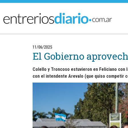
Ir al menú principal
11/06/2025
El Gobierno aprovecha
Colello y Troncoso estuvieron en
Feliciano
con l
con el intendente
Arevalo
(que quiso competir c