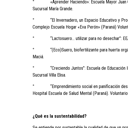
°
«Aprender Haciendo»: Escuela Mayor Juan Carlos
Sucursal María Grande.
°
“El Invernadero, un Espacio Educativo y Product
Complejo Escuela Hogar «Eva Perón» (Paraná) Volunt
°
“Lactosuero… utilizar para no desechar”: EEAT N
°
“(Eco)Suero, biofertilizante para huerta orgánic
Maciá.
°
“Creciendo Juntos”: Escuela de Educación Integral
Sucursal Villa Elisa.
°
“Emprendimiento social en panificación desarrol
Hospital Escuela de Salud Mental (Paraná). Voluntari
¿Qué es la sustentabilidad?
Se entiende por sustentable la cualidad de que un pr