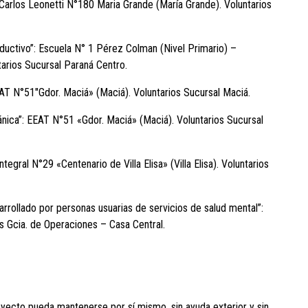
 Leonetti N°180 Maria Grande (María Grande). Voluntarios
ivo”: Escuela N° 1 Pérez Colman (Nivel Primario) –
arios Sucursal Paraná Centro.
°51″Gdor. Maciá» (Maciá). Voluntarios Sucursal Maciá.
a”: EEAT N°51 «Gdor. Maciá» (Maciá). Voluntarios Sucursal
 N°29 «Centenario de Villa Elisa» (Villa Elisa). Voluntarios
lado por personas usuarias de servicios de salud mental”:
os Gcia. de Operaciones – Casa Central.
oyecto pueda mantenerse por sí mismo, sin ayuda exterior y sin