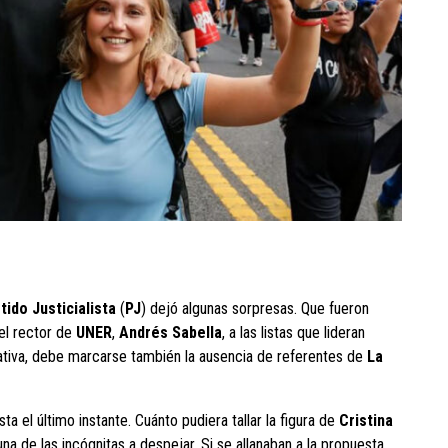
tido Justicialista
(
PJ
) dejó algunas sorpresas. Que fueron
del rector de
UNER
,
Andrés Sabella
, a las listas que lideran
egativa, debe marcarse también la ausencia de referentes de
La
 el último instante. Cuánto pudiera tallar la figura de
Cristina
na de las incógnitas a despejar. Si se allanaban a la propuesta