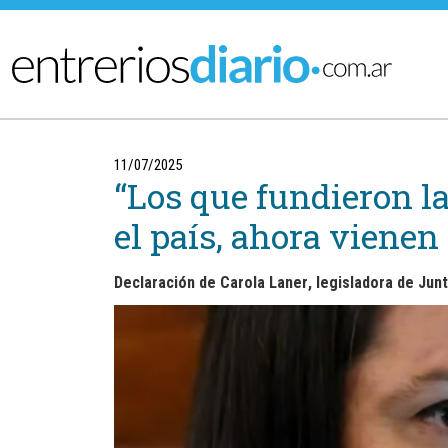
Ir al menú principal
11/07/2025
“Los que fundieron l
el país, ahora vienen
Declaración de
Carola Laner
, legisladora de Jun