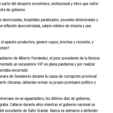
 parte del desastre económico, institucional y ético que sufrió
edra de gobierno.
s destrozadas, hospitales paralizados, escuelas deterioradas y
n inflación descontrolada, salario mínimo de miseria y una
el aparato productivo, generó cepos, brechas y recesión, y
stión?
obierno de Alberto Fernández, el peor presidente de la historia
montado un vacunatorio VIP en plena pandemia y por realizar
o estaba encerrado.
ámara de Senadores durante la causa de corrupción provincial
rtir chicanas, deberían revisar su propio prontuario político y
ntrerriano en un aguantadero, los últimos días de gobierno,
graba. Callaron durante años mientras el gobierno nacional se
y del excedente de Salto Grande. Nunca se animaron a defender