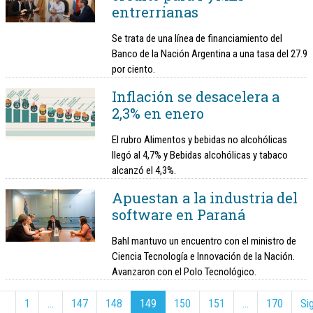
entrerrianas
Se trata de una línea de financiamiento del
Banco de la Nación Argentina a una tasa del 27.9
por ciento.
Inflación se desacelera a
2,3% en enero
El rubro Alimentos y bebidas no alcohólicas
llegó al 4,7% y Bebidas alcohólicas y tabaco
alcanzó el 4,3%.
Apuestan a la industria del
software en Paraná
Bahl mantuvo un encuentro con el ministro de
Ciencia Tecnología e Innovación de la Nación.
Avanzaron con el Polo Tecnológico.
1
…
147
148
149
150
151
…
170
Si