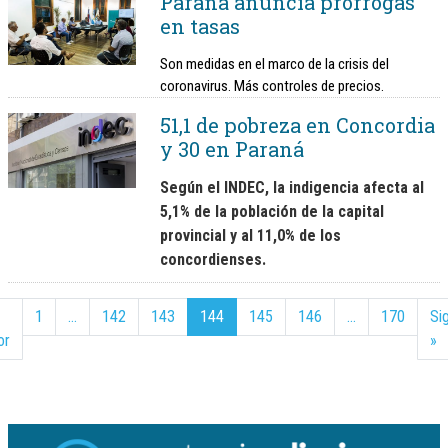
Paraná anuncia prorrogas
en tasas
Son medidas en el marco de la crisis del
coronavirus. Más controles de precios.
51,1 de pobreza en Concordia
y 30 en Paraná
Según el INDEC, la indigencia afecta al
5,1% de la población de la capital
provincial y al 11,0% de los
concordienses.
1
…
142
143
144
145
146
…
170
Si
or
»