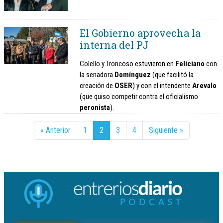
El Gobierno aprovecha la
interna del PJ
Colello y Troncoso estuvieron en
Feliciano
con
la senadora
Domínguez
(que facilitó la
creación de
OSER
) y con el intendente
Arevalo
(que quiso competir contra el oficialismo
peronista
).
« Anterior
1
2
3
4
Siguiente »