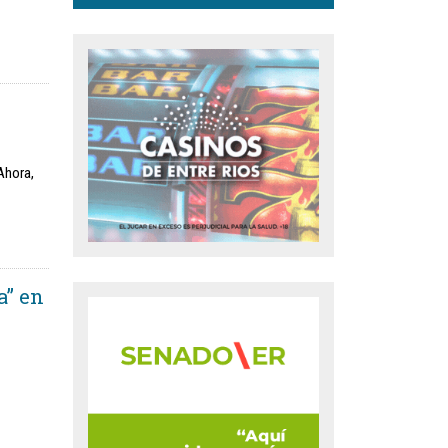
Ahora,
a” en