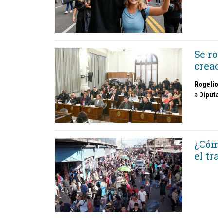
Se ro
crea
Rogelio
a
Diput
¿Cóm
el tr