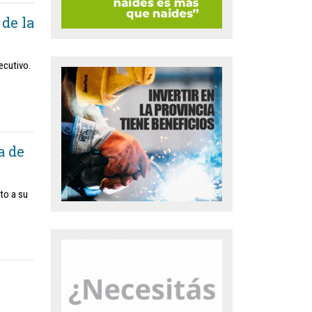
 de la
ecutivo.
a de
to a su