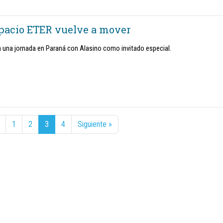
spacio ETER vuelve a mover
 una jornada en Paraná con Alasino como invitado especial.
1
2
3
4
Siguiente »