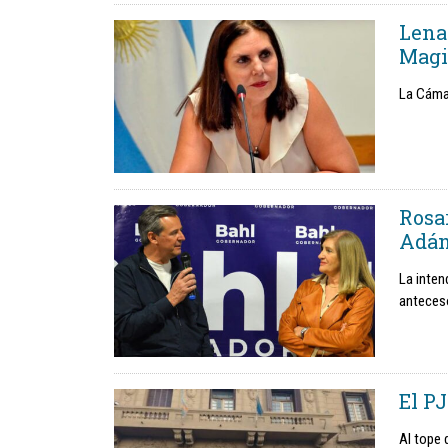
Lena 
Magi
La Cámar
Rosar
Adán
La inten
anteceso
El PJ
Al tope 