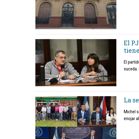
El PJ
tien
El parti
suceda. 
La s
Michel s
enojar a