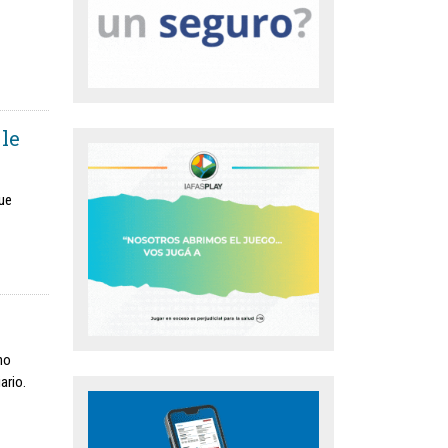
 le
que
no
ario.