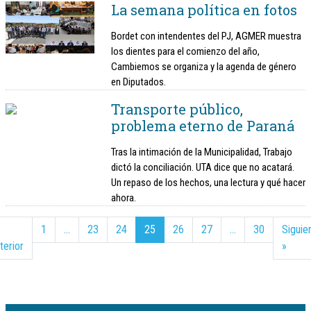
La semana política en fotos
Bordet con intendentes del PJ, AGMER muestra
los dientes para el comienzo del año,
Cambiemos se organiza y la agenda de género
en Diputados.
Transporte público,
problema eterno de Paraná
Tras la intimación de la Municipalidad, Trabajo
dictó la conciliación. UTA dice que no acatará.
Un repaso de los hechos, una lectura y qué hacer
ahora.
1
…
23
24
25
26
27
…
30
Siguie
terior
»